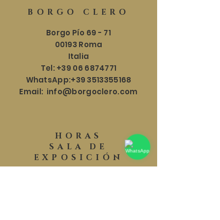
BORGO CLERO
Borgo Pío 69 - 71
00193 Roma
Italia
Tel:
+39 06 6874771
WhatsApp:
+39 3513355168
Email:
info@borgoclero.com
HORAS
SALA DE
EXPOSICIÓN
Lun - Sáb: 9:30 - 19:00
​​Domingo: 9:30 - 18:00