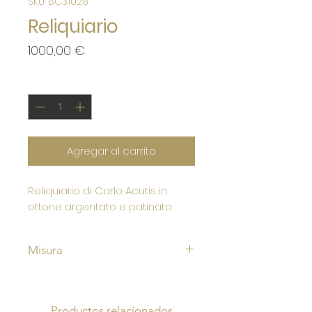
SKU: BC31028
Reliquiario
Precio
1000,00 €
Cantidad
*
Agregar al carrito
Reliquiario di Carlo Acutis in
ottone argentato e patinato
Misura
Alto cm 30
Diametro teca cm 4,4
Productos relacionados