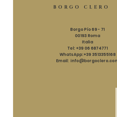
BORGO CLERO
Borgo Pío 69 - 71
00193 Roma
Italia
Tel: +39 06 6874771
WhatsApp:+39 3513355168
Email:
info@borgoclero.co