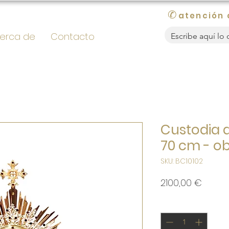
✆
atención 
erca de
Contacto
Custodia 
70 cm - ob
SKU: BC10102
Precio
2100,00 €
Cantidad
*