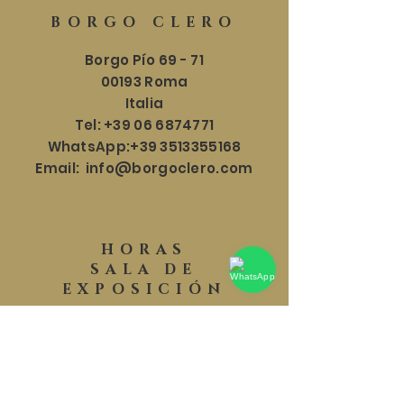
BORGO CLERO
Borgo Pío 69 - 71
00193 Roma
Italia
Tel:
+39 06 6874771
WhatsApp:
+39 3513355168
Email:
info@borgoclero.com
HORAS
SALA DE
EXPOSICIÓN
Lun - Sáb: 9:30 - 19:00
​​Domingo: 9:30 - 18:00