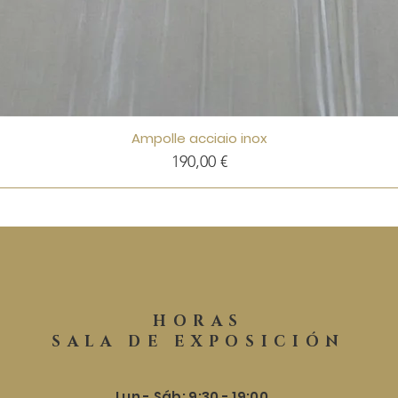
Ampolle acciaio inox
Precio
190,00 €
HORAS
SALA DE EXPOSICIÓN
Lun - Sáb: 9:30 - 19:00