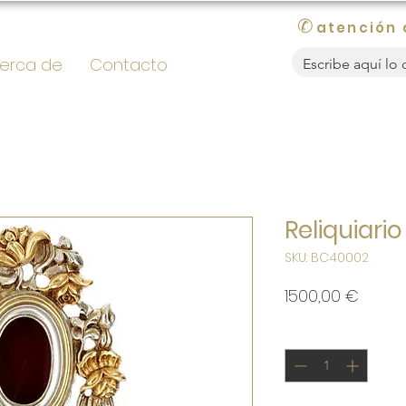
✆
atención 
erca de
Contacto
Reliquiario
SKU: BC40002
Preci
1500,00 €
Cantidad
*