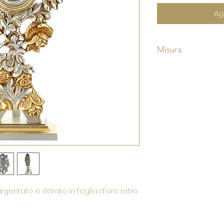
Ag
Misura
Altezza cm 45
Larghezza base 
argentato e dorato in foglia d'oro retro