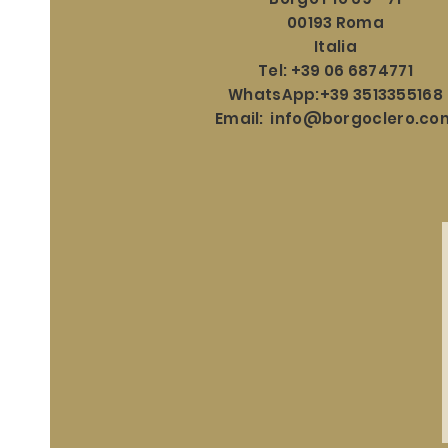
00193 Roma
Italia
Tel: +39 06 6874771
WhatsApp:+39 3513355168
Email:
info@borgoclero.co