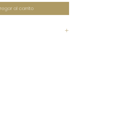
regar al carrito
cm 15