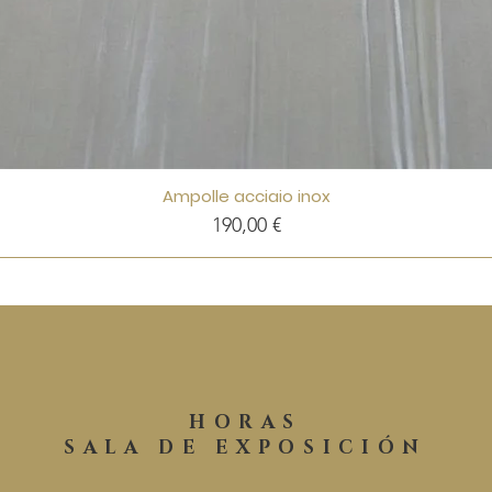
Ampolle acciaio inox
Precio
190,00 €
HORAS
SALA DE EXPOSICIÓN