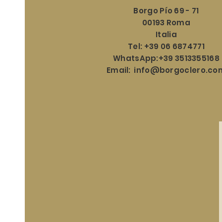
Borgo Pío 69 - 71
00193 Roma
Italia
Tel: +39 06 6874771
WhatsApp:+39 3513355168
Email:
info@borgoclero.co