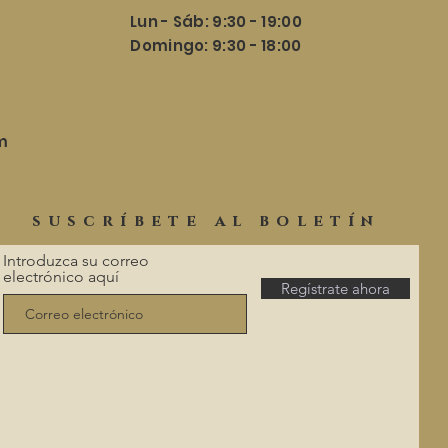
Lun - Sáb: 9:30 - 19:00
​​Domingo: 9:30 - 18:00
m
suscríbete al boletín
Introduzca su correo
electrónico aquí
Regístrate ahora