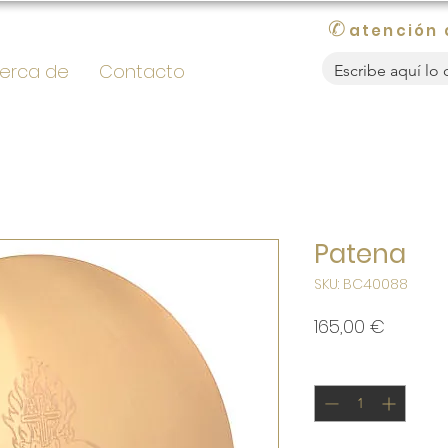
✆
atención 
erca de
Contacto
Patena
SKU: BC40088
Precio
165,00 €
Cantidad
*