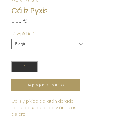
SKU: BC40063
Cáliz Pyxis
Precio
0,00 €
cáliz/píxide
*
Cantidad
*
Agregar al carrito
Cáliz y píxide de latón dorado
sobre base de plata y ángeles
de oro