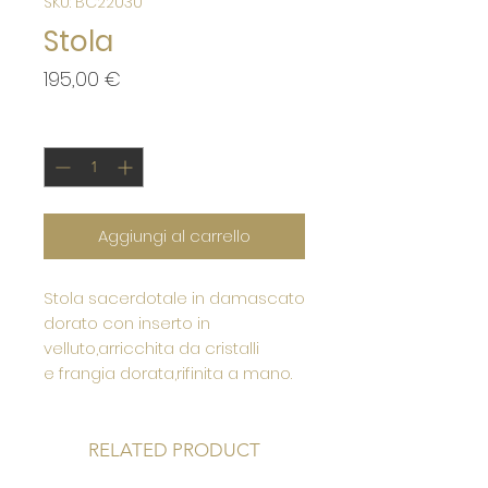
SKU: BC22030
Stola
Prezzo
195,00 €
Quantità
*
Aggiungi al carrello
Stola sacerdotale in damascato
dorato con inserto in
velluto,arricchita da cristalli
e frangia dorata,rifinita a mano.
RELATED PRODUCT