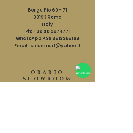
Borgo Pio 69 - 71
00193 Roma
Italy
Ph:
+39 06 6874771
WhatsApp:
+39 3513355168
Email:
selemasrl@yahoo.it
ORARIO
SHOWROOM
Lun - Sab: 9:30 - 18:30
​​Domenica: 9:30 - 17:30
HELP