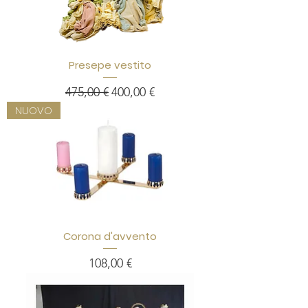
Presepe vestito
Prezzo regolare
Prezzo scontato
475,00 €
400,00 €
NUOVO
Corona d'avvento
Prezzo
108,00 €