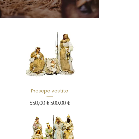
Presepe vestito
Prezzo regolare
Prezzo scontato
550,00 €
500,00 €