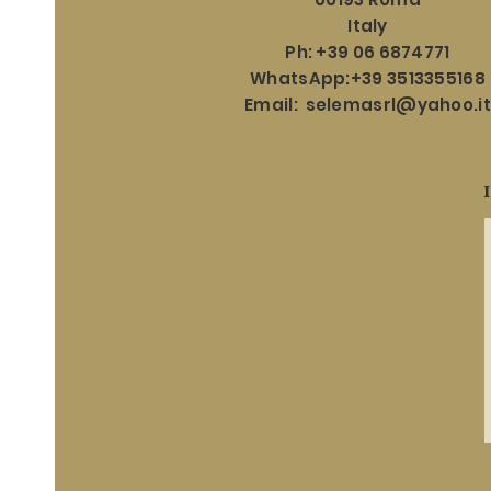
Italy
Ph: +39 06 6874771
WhatsApp:+39 3513355168
Email:
selemasrl@yahoo.it