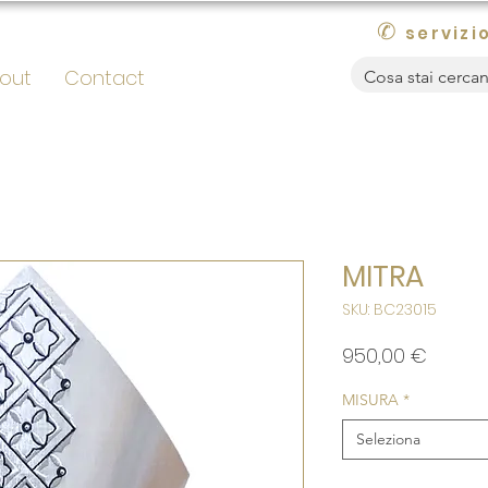
✆
servizio
out
Contact
MITRA
SKU: BC23015
Prezzo
950,00 €
MISURA
*
Seleziona
Quantità
*