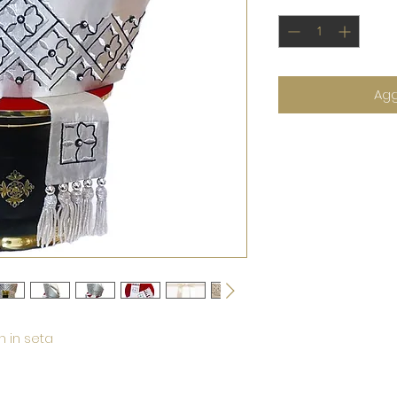
Agg
n in seta