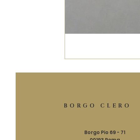
BORGO CLERO
Borgo Pio 69 - 71
00193 Roma