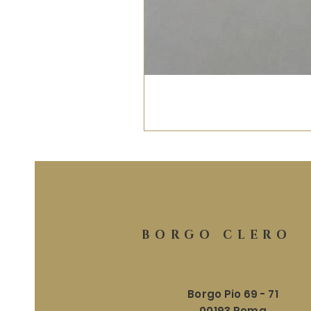
BORGO CLERO
Borgo Pio 69 - 71
00193 Roma