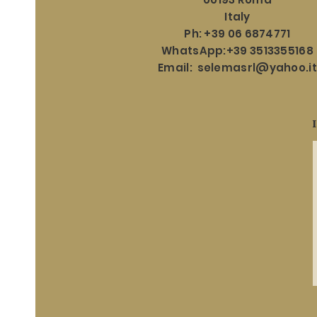
Italy
Ph: +39 06 6874771
WhatsApp:+39 3513355168
Email:
selemasrl@yahoo.it