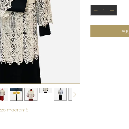
Agg
pizzo macramè