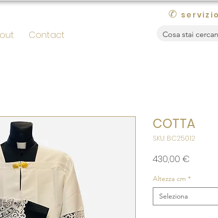
✆
servizio
out
Contact
COTTA
SKU: BC25012
Prezzo
430,00 €
Altezza cm
*
Seleziona
Quantità
*