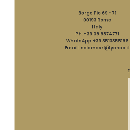
Borgo Pio 69 - 71
00193 Roma
Italy
Ph: +39 06 6874771
WhatsApp:+39 3513355168
Email:
selemasrl@yahoo.it