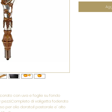
Agg
corato con uva e foglie su fondo
3 pezzi.Completo di valigetta foderata
o per olio dorato.Il pastorale e' alto