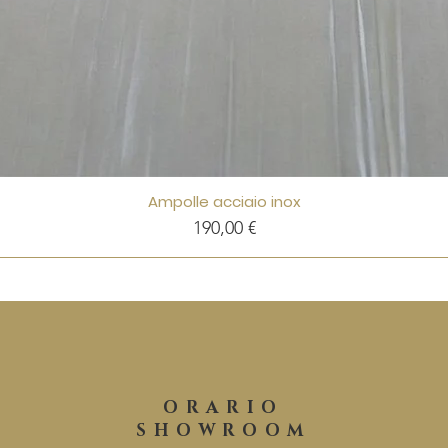
Ampolle acciaio inox
Prezzo
190,00 €
ORARIO
SHOWROOM