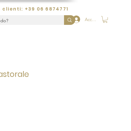
 clienti: +39 06 6874771
Accedi
astorale
o