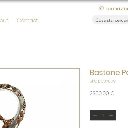
✆
servizio
out
Contact
Bastone P
SKU: BC37009
Prezz
2300,00 €
Quantità
*