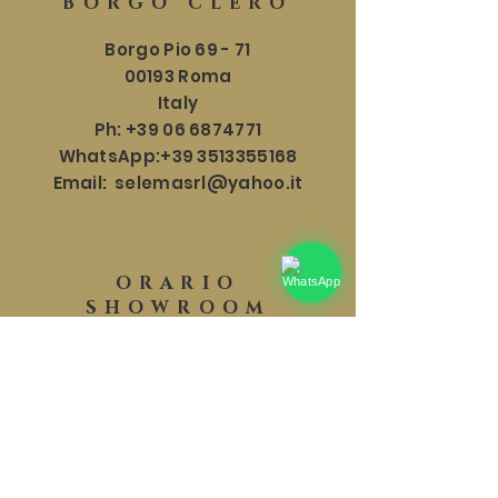
BORGO CLERO
Borgo Pio 69 - 71
00193 Roma
Italy
Ph:
+39 06 6874771
WhatsApp:
+39 3513355168
Email:
selemasrl@yahoo.it
ORARIO
SHOWROOM
Lun - Sab: 9:30 - 18:30
​​Domenica: 9:30 - 17:30