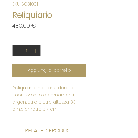
SKU: BC31001
Reliquiario
Prezzo
480,00 €
Quantità
*
Aggiungi al carrello
Reliquiario in ottone dorato
imprezziosito da ornamenti
argentati e pietre altezza 33
cm,diametro 3,7 cm
RELATED PRODUCT