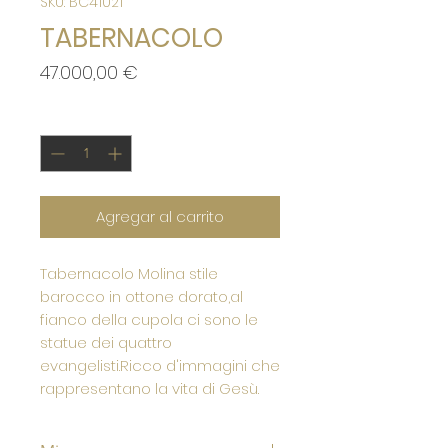
SKU: BC41021
TABERNACOLO
Precio
47.000,00 €
Cantidad
*
Agregar al carrito
Tabernacolo Molina stile
barocco in ottone dorato,al
fianco della cupola ci sono le
statue dei quattro
evangelisti.Ricco d'immagini che
rappresentano la vita di Gesù.