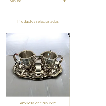
Misura
Altezza cm 85
Larghezza cm 60
Profondità cm 42
Productos relacionados
Ampolle acciaio inox