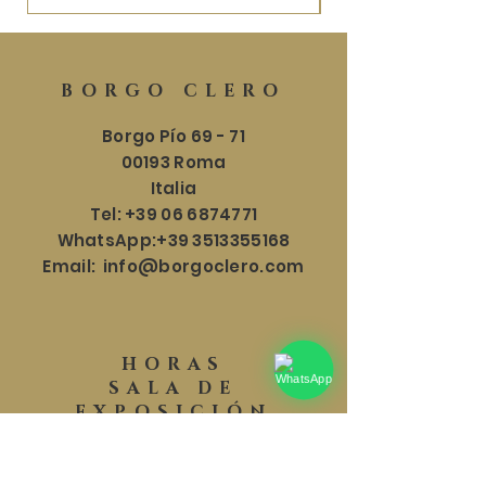
BORGO CLERO
Borgo Pío 69 - 71
00193 Roma
Italia
Tel:
+39 06 6874771
WhatsApp:
+39 3513355168
Email:
info@borgoclero.com
HORAS
SALA DE
EXPOSICIÓN
Lun - Sáb: 9:30 - 19:00
​​Domingo: 9:30 - 18:00