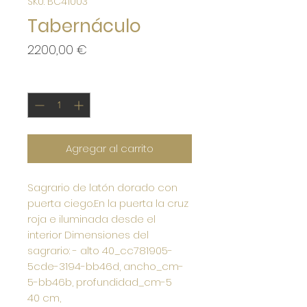
SKU: BC41003
Tabernáculo
Precio
2200,00 €
Cantidad
*
Agregar al carrito
Sagrario de latón dorado con
puerta ciego.En la puerta la cruz
roja e iluminada desde el
interior Dimensiones del
sagrario: - alto 40_cc781905-
5cde-3194-bb46d, ancho_cm-
5-bb46b, profundidad_cm-5
40 cm,