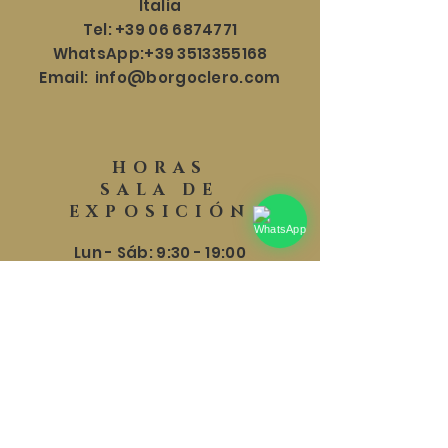
Italia
Tel:
+39 06 6874771
WhatsApp:
+39 3513355168
Email:
info@borgoclero.com
HORAS
SALA DE
EXPOSICIÓN
Lun - Sáb: 9:30 - 19:00
​​Domingo: 9:30 - 18:00
AYUDA
Envíos y Devoluciones