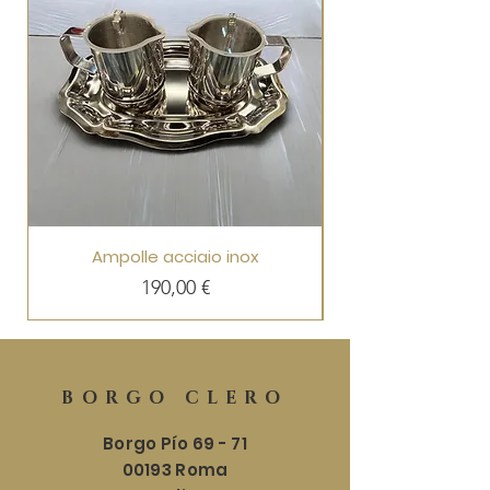
Ampolle acciaio inox
Precio
190,00 €
BORGO CLERO
Borgo Pío 69 - 71
00193 Roma