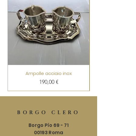
Ampolle acciaio inox
Precio
190,00 €
BORGO CLERO
Borgo Pío 69 - 71
00193 Roma