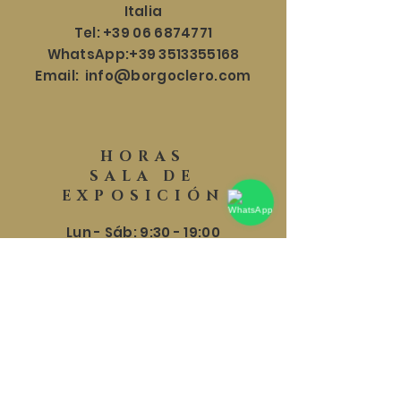
Italia
Tel:
+39 06 6874771
WhatsApp:
+39 3513355168
Email:
info@borgoclero.com
HORAS
SALA DE
EXPOSICIÓN
Lun - Sáb: 9:30 - 19:00
​​Domingo: 9:30 - 18:00
AYUDA
Envíos y Devoluciones