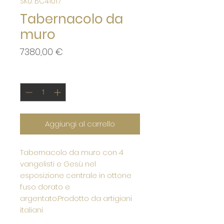
SKU: BC41017
Tabernacolo da
muro
Prezzo
7380,00 €
Quantità
*
Aggiungi al carrello
Tabernacolo da muro con 4
vangelisti e Gesù nel
esposizione centrale in ottone
fuso dorato e
argentato.Prodotto da artigiani
italiani