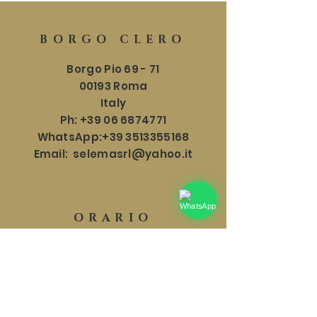
BORGO CLERO
Borgo Pio 69 - 71
00193 Roma
Italy
Ph:
+39 06 6874771
WhatsApp:
+39 3513355168
Email:
selemasrl@yahoo.it
ORARIO
SHOWROOM
Lun - Sab: 9:30 - 18:30
​​Domenica: 9:30 - 17:30