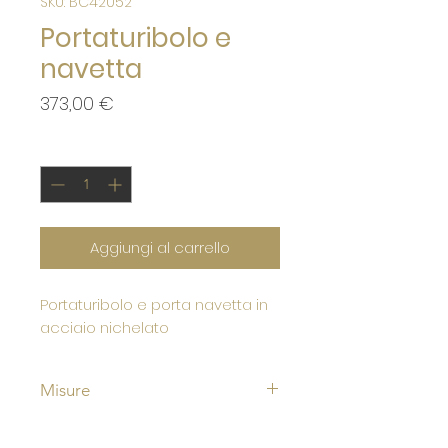
SKU: BC42052
Portaturibolo e
navetta
Prezzo
373,00 €
Quantità
*
Aggiungi al carrello
Portaturibolo e porta navetta in
acciaio nichelato
Misure
Altezza 125 cm