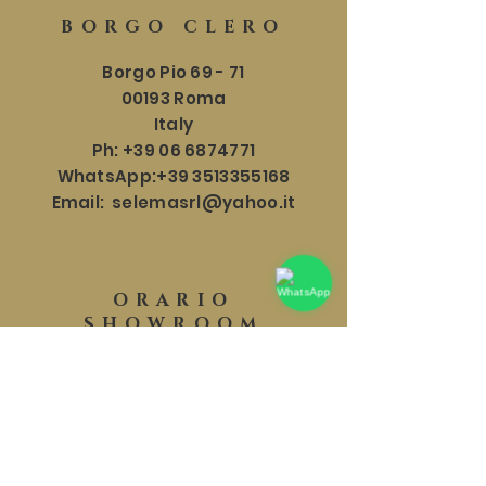
BORGO CLERO
Borgo Pio 69 - 71
00193 Roma
Italy
Ph:
+39 06 6874771
WhatsApp:
+39 3513355168
Email:
selemasrl@yahoo.it
ORARIO
SHOWROOM
Lun - Sab: 9:30 - 18:30
​​Domenica: 9:30 - 17:30