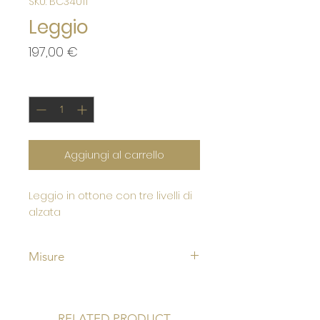
SKU: BC34011
Leggio
Prezzo
197,00 €
Quantità
*
Aggiungi al carrello
Leggio in ottone con tre livelli di
alzata
Misure
Larghzza 29 cm
Lunghezza 25 cm
RELATED PRODUCT