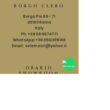
BORGO CLERO
Borgo Pio 69 - 71
00193 Roma
Italy
Ph:
+39 06 6874771
WhatsApp:
+39 3513355168
Email:
selemasrl@yahoo.it
ORARIO
SHOWROOM
Lun - Sab: 9:30 - 18:30
​​Domenica: 9:30 - 17:30