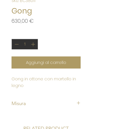
SKU: BC38011
Gong
Prezzo
630,00 €
Quantità
*
Aggiungi al carrello
Gong in ottone con martello in
legno
Misura
Altezza circa cm 24
Larghezza cm 29
RELATED PRODUCT