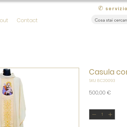
✆
servizio
out
Contact
Casula co
SKU: BC20093
Prezzo
500,00 €
Quantità
*