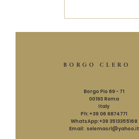
BORGO CLERO
Borgo Pio 69 - 71
00193 Roma
Italy
Ph: +39 06 6874771
WhatsApp:+39 3513355168
Email:
selemasrl@yahoo.it