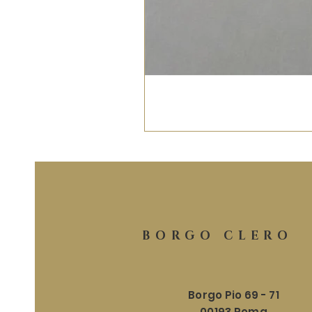
BORGO CLERO
Borgo Pio 69 - 71
00193 Roma