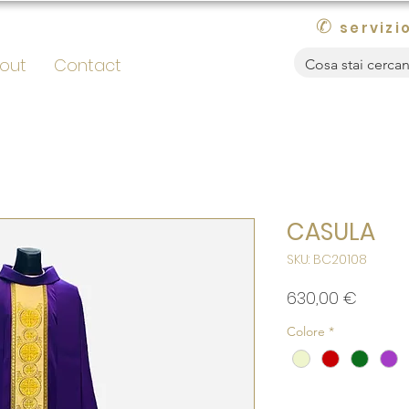
✆
servizio
out
Contact
CASULA
SKU: BC20108
Prezzo
630,00 €
Colore
*
Quantità
*