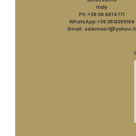
Italy
Ph: +39 06 6874771
WhatsApp:+39 3513355168
Email:
selemasrl@yahoo.it