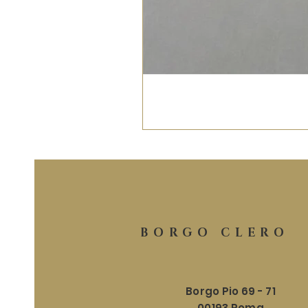
BORGO CLERO
Borgo Pio 69 - 71
00193 Roma