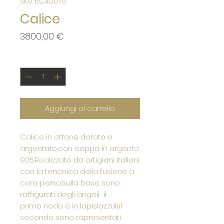
SKU: BC40079
Calice
Prezzo
3800,00 €
Quantità
*
Aggiungi al carrello
Calice in ottone dorato e
argentato,con coppa in argento
925.Realizzato da artigiani italiani
con la tencnica della fusione a
cera persa.Sulla base sono
raffigurati degli angeli il
primo nodo è in lapislazzuli,il
secondo sono rapresentati