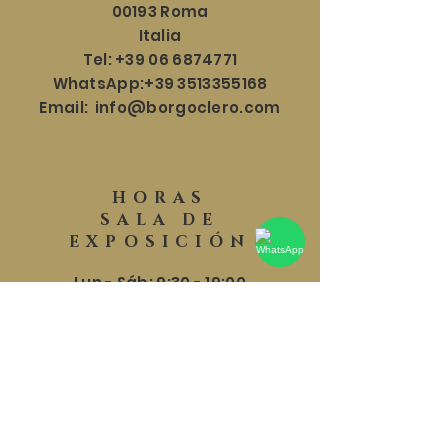
00193 Roma
Italia
Tel:
+39 06 6874771
WhatsApp:
+39 3513355168
Email:
info@borgoclero.com
HORAS
SALA DE
EXPOSICIÓN
Lun - Sáb: 9:30 - 19:00
​​Domingo: 9:30 - 18:00
AYUDA