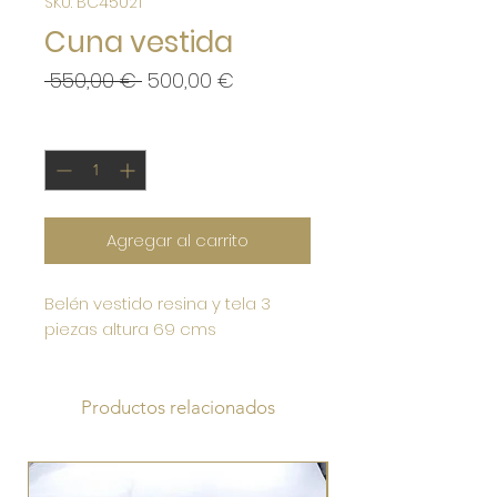
SKU: BC45021
Cuna vestida
Precio
Precio
 550,00 € 
500,00 €
de
oferta
Cantidad
*
Agregar al carrito
Belén vestido resina y tela 3
piezas altura 69 cms
Productos relacionados