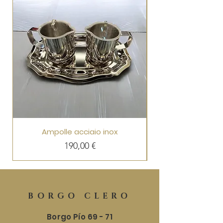
Ampolle acciaio inox
Precio
190,00 €
BORGO CLERO
Borgo Pío 69 - 71