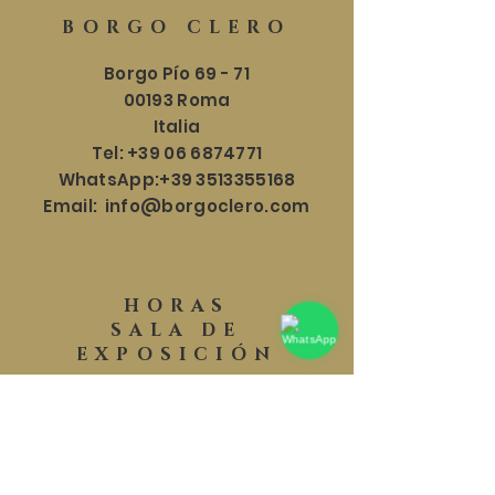
BORGO CLERO
Borgo Pío 69 - 71
00193 Roma
Italia
Tel:
+39 06 6874771
WhatsApp:
+39 3513355168
Email:
info@borgoclero.com
HORAS
SALA DE
EXPOSICIÓN
Lun - Sáb: 9:30 - 19:00
​​Domingo: 9:30 - 18:00