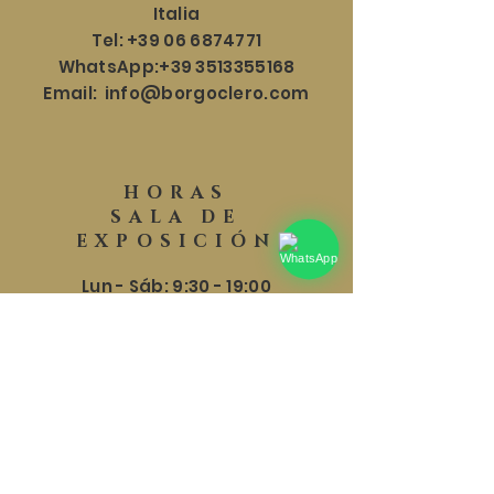
Italia
Tel:
+39 06 6874771
WhatsApp:
+39 3513355168
Email:
info@borgoclero.com
HORAS
SALA DE
EXPOSICIÓN
Lun - Sáb: 9:30 - 19:00
​​Domingo: 9:30 - 18:00
AYUDA
Envíos y Devoluciones