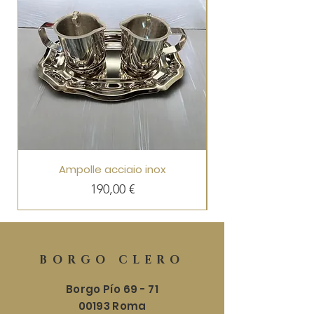
Ampolle acciaio inox
Precio
190,00 €
BORGO CLERO
Borgo Pío 69 - 71
00193 Roma