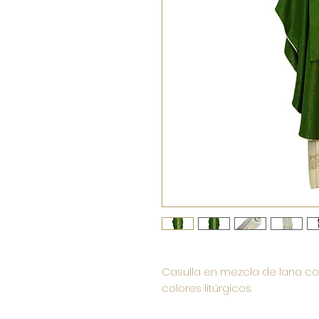
Casulla en mezcla de lana co
colores litúrgicos.