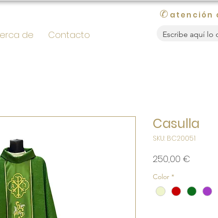
✆
atención 
erca de
Contacto
Casulla
SKU: BC20051
Precio
250,00 €
Color
*
Cantidad
*