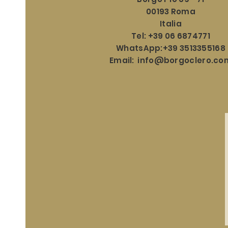
00193 Roma
Italia
Tel: +39 06 6874771
WhatsApp:+39 3513355168
Email:
info@borgoclero.co