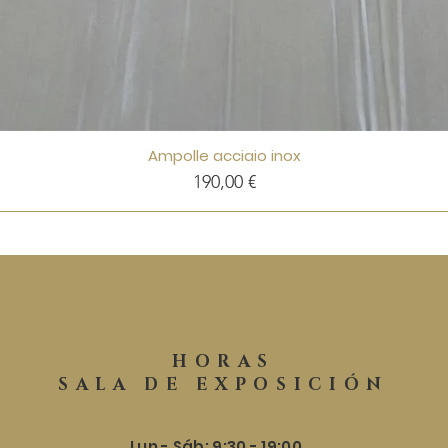
Ampolle acciaio inox
Precio
190,00 €
HORAS
SALA DE EXPOSICIÓN
Lun - Sáb: 9:30 - 19:00