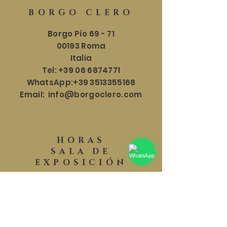
BORGO CLERO
Borgo Pío 69 - 71
00193 Roma
Italia
Tel:
+39 06 6874771
WhatsApp:
+39 3513355168
Email:
info@borgoclero.com
HORAS
SALA DE
EXPOSICIÓN
Lun - Sáb: 9:30 - 19:00
​​Domingo: 9:30 - 18:00