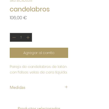
SKU: BC42025
candelabros
Precio
106,00 €
Cantidad
*
Agregar al carrito
Pareja de candelabros de latón
con falsas velas de cera líquida
Medidas
Altura 27cm
vela falsa diámetro 8 cm
Diámetro base 11cm
Productos relacionados